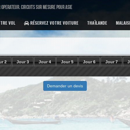
TRE VOL
RÉSERVEZ VOTRE VOITURE
THAÏLANDE
MALAIS
ur 2
Jour 3
Jour 4
Jour 5
Jour 6
Jour 7
J
Demander un devis