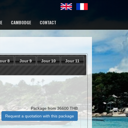
IE
CAMBODGE
CONTACT
our 8
Jour 9
Jour 10
Jour 11
Package from 36600 THB
Request a quotation with this package