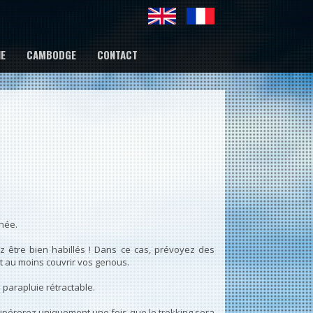
IE
CAMBODGE
CONTACT
rnée.
z être bien habillés ! Dans ce cas, prévoyez des
nt au moins couvrir vos genous.
 parapluie rétractable.
écupérerez uniquement une fois que le trekking sera