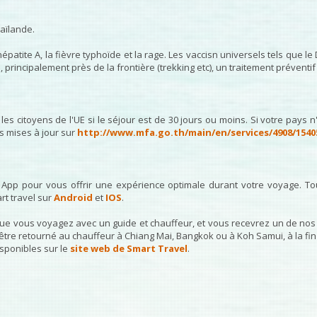
haïlande.
épatite A, la fièvre typhoïde et la rage. Les vaccisn universels tels que le
rincipalement près de la frontière (trekking etc), un traitement préventif 
es citoyens de l'UE si le séjour est de 30 jours ou moins. Si votre pays n'
s mises à jour sur
http://www.mfa.go.th/main/en/services/4908/154
 App pour vous offrir une expérience optimale durant votre voyage. Tou
rt travel sur
Android
et
IOS
.
que vous voyagez avec un guide et chauffeur, et vous recevrez un de no
tre retourné au chauffeur à Chiang Mai, Bangkok ou à Koh Samui, à la fin 
isponibles sur le
site web de Smart Travel
.