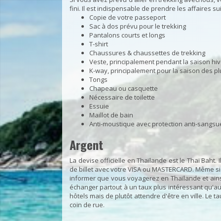
fini. Il est indispensable de prendre les affaires su
Copie de votre passeport
Sac à dos prévu pour le trekking
Pantalons courts et longs
T-shirt
Chaussures & chaussettes de trekking
Veste, principalement pendant la saison hi
K-way, principalement pour la saison des pl
Tongs
Chapeau ou casquette
Nécessaire de toilette
Essuie
Maillot de bain
Anti-moustique avec protection anti-sangsu
Argent
La devise officielle en Thaïlande est le Thai Baht
de billet avec votre VISA ou MASTERCARD. Même s
informer que vous voyagerez en Thaïlande et ainsi
échanger partout à un taux plus intéressant qu'au 
hôtels mais de plutôt attendre d'être en ville. L
coin de rue.