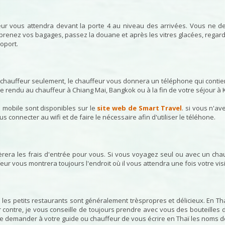
feur vous attendra devant la porte 4 au niveau des arrivées. Vous ne d
eprenez vos bagages, passez la douane et après les vitres glacées, regard
roport.
chauffeur seulement, le chauffeur vous donnera un téléphone qui contien
tre rendu au chauffeur à Chiang Mai, Bangkok ou à la fin de votre séjour à
on mobile sont disponibles sur le
site web de Smart Travel
. si vous n'av
us connecter au wifi et de faire le nécessaire afin d'utiliser le téléhone.
 gèrera les frais d'entrée pour vous. Si vous voyagez seul ou avec un cha
vous montrera toujours l'endroit où il vous attendra une fois votre visi
 les petits restaurants sont généralement trèspropres et délicieux. En 
Par contre, je vous conseille de toujours prendre avec vous des bouteille
de demander à votre guide ou chauffeur de vous écrire en Thaï les noms de