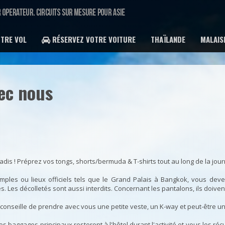
TRE VOL
RÉSERVEZ VOTRE VOITURE
THAÏLANDE
MALAIS
ec nous
dis ! Préprez vos tongs, shorts/bermuda & T-shirts tout au long de la jou
emples ou lieux officiels tels que le Grand Palais à Bangkok, vous deve
 Les décolletés sont aussi interdits. Concernant les pantalons, ils doive
s conseille de prendre avec vous une petite veste, un K-way et peut-être un
os baggages principaux resteront à l'hôtel durant l'activité et vous les r