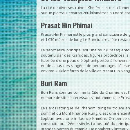
La cité de diverses ruines Khmères et de la fam
sur un plateau, environ 260 kilomètres au nord-es
Prasat Hin Phimai
Prasat Hin Phimai est le plus grand sanctuaire de 
et 1 030 mètres de long. Le Sanctuaire a été resta
Le sanctuaire principal est une tour (Prasat) en
soutenu par des Garudas, figures protectrices, s'
habillée d'une peau d'éléphant portée à l'envers
en dessous des rangées de personnages célestes
environ 20 kilomètres de la ville et Prasat Hin Nan
Buri Ram
Buri Ram, connue comme la Cité du Charme, est l'
nombre de sites intéressants, notamment, le Pra
Le Parc Historique de Phanom Rung se trouve ent
sommet du Mont Phanom Rung. C'est une enceinte 
Lopburi avec une influence Khmère. On pense qu
construite au 12éme siècle. La beauté du princi
grandes parties du temple. De nombreux linteaux 