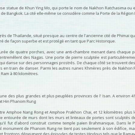
euse statue de Khun Ying Mo, qui porte le nom de Nakhon Ratchasima ou 
t de Bangkok. La cité elle-même se considère comme la Porte de la Région 
grès de Thaïlande, situé presque au centre de l'ancienne cité de Phimai q
uré de façon superbe et est protégé en tant que Parc Historique.
tourée de quatre porches, avec une anti-chambre menant dans chaque por
entremêlent des Nagas. Une porte de pierre sculptée est particulièrement
, qui danse sur des personnages prostrés. De chaque côté se trouvent de
 en train de danser. Parmi les autres ruines Khmères près de Nakhon
g Ram à 80 kilomètres.
une des plus grandes et plus peuplées provinces de l' Isan. A environ 4
sat Hin Phanom Rung
re Amphoe Nang Rong et Amphoe Prakhon Chai, et 12 kilomètres plus lo
entourée de murs dont les murs et linteaux de portes sont sculptés de 
'il fut d'abord construit comme temple païen Brahmanique. Dans le Pr
pal monument de Phanom Rung ne tient pas seulement à son édifice, ma
et frontons dépeignent des épisodes de testes Hindous tels que le Ramay