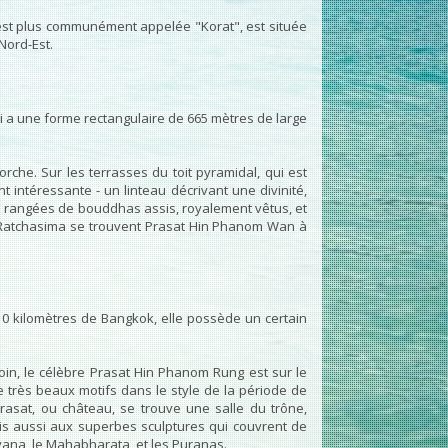
est plus communément appelée "Korat", est située
Nord-Est.
ui a une forme rectangulaire de 665 mètres de large
che. Sur les terrasses du toit pyramidal, qui est
 intéressante - un linteau décrivant une divinité,
s rangées de bouddhas assis, royalement vêtus, et
 Ratchasima se trouvent Prasat Hin Phanom Wan à
10 kilomètres de Bangkok, elle possède un certain
in, le célèbre Prasat Hin Phanom Rung est sur le
très beaux motifs dans le style de la période de
asat, ou château, se trouve une salle du trône,
is aussi aux superbes sculptures qui couvrent de
ana, le Mahabharata, et les Puranas.