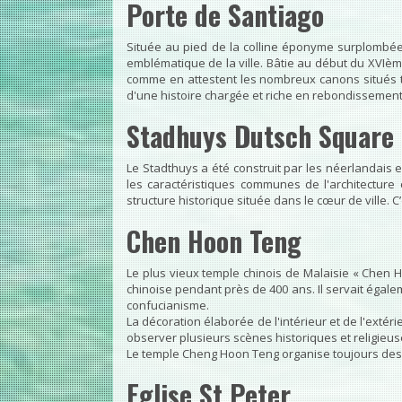
Porte de Santiago
Située au pied de la colline éponyme surplombée p
emblématique de la ville. Bâtie au début du XVIème
comme en attestent les nombreux canons situés to
d'une histoire chargée et riche en rebondissement
Stadhuys Dutsch Square
Le Stadthuys a été construit par les néerlandais e
les caractéristiques communes de l'architecture
structure historique située dans le cœur de ville. C’
Chen Hoon Teng
Le plus vieux temple chinois de Malaisie « Chen
chinoise pendant près de 400 ans. Il servait égaleme
confucianisme.
La décoration élaborée de l'intérieur et de l'extéri
observer plusieurs scènes historiques et religieu
Le temple Cheng Hoon Teng organise toujours des c
Eglise St Peter