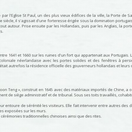
ar l'Eglise St Paul, un des plus vieux édifices de la ville, la Porte de 
 siècle, il s'agissait d'une forteresse érigée sous la domination portugais
ut autour. Prise ensuite par les Hollandais, puis par les Anglais, la po
s.
ntre 1641 et 1660 sur les ruines d'un fort qui appartenait aux Portugais.
 coloniale néerlandaise avec les portes solides et des fenêtres à per
était autrefois la résidence officielle des gouverneurs hollandais et leurs o
 Hoon Teng », construit en 1645 avec des matériaux importés de Chine, a
nt de siège administratif et de tribunal. Sous ses toits travaillés, cohabit
eur entoure de sérénité les visiteurs. Elle fait intervenir entre autres de
ses exposées sur les murs.
érémonies traditionnelles chinoises ainsi que des rites.