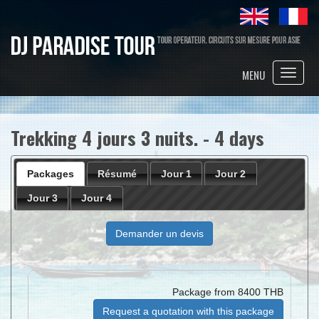
Toggle
MENU
naviga
Trekking 4 jours 3 nuits. - 4 days
Packages
Résumé
Jour 1
Jour 2
Jour 3
Jour 4
Demander un devis
Package from 8400 THB
Request a quotation with this package